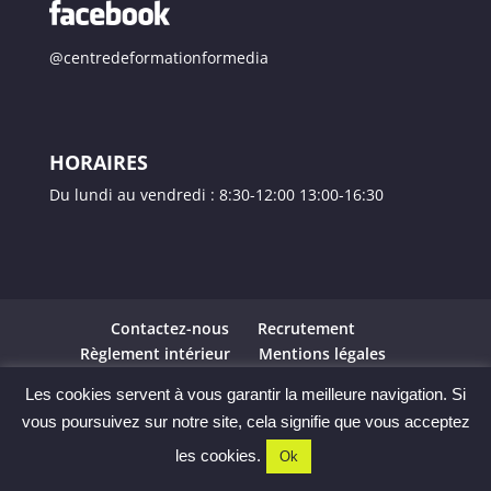
@centredeformationformedia
HORAIRES
Du lundi au vendredi : 8:30-12:00 13:00-16:30
Contactez-nous
Recrutement
Règlement intérieur
Mentions légales
Certificat centre de formation
Les cookies servent à vous garantir la meilleure navigation. Si
vous poursuivez sur notre site, cela signifie que vous acceptez
Copyright 2023 - Centre de formation FORMEDIA -
les cookies.
Ok
Mise à jour le Août 2023