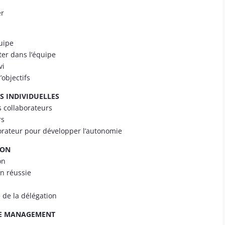
er
quipe
cter dans l’équipe
vi
’objectifs
S INDIVIDUELLES
s collaborateurs
rs
rateur pour développer l’autonomie
ION
on
on réussie
e de la délégation
 DE MANAGEMENT