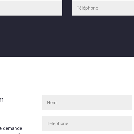
on
tre demande